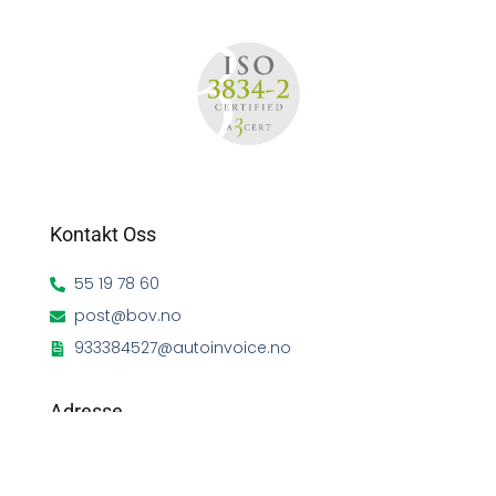
Kontakt Oss
55 19 78 60
post@bov.no
933384527@autoinvoice.no
Adresse
Postadresse
Postboks 3, 5878 Bergen