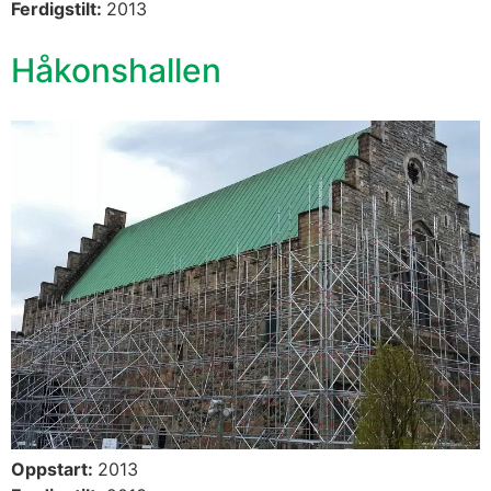
Ferdigstilt:
2013
Håkonshallen
Oppstart:
2013