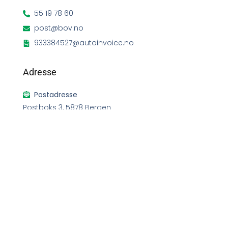
55 19 78 60
post@bov.no
933384527@autoinvoice.no
Adresse
Postadresse
Postboks 3, 5878 Bergen
Besøksadresse
Toppemyr 2B, 5136 Mjølkeråen
©2026 BOV AS. Alle Rettigheter Reservert