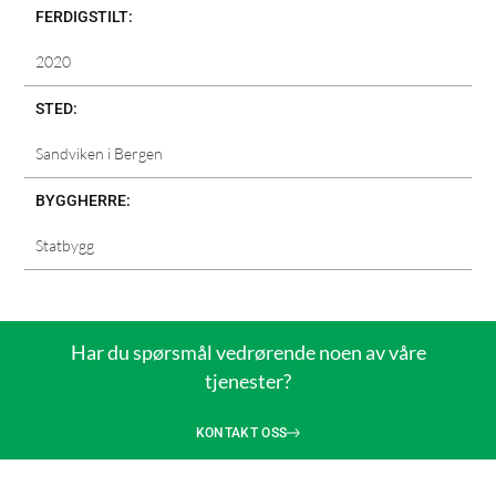
FERDIGSTILT:
2020
STED:
Sandviken i Bergen
BYGGHERRE:
Statbygg
Har du spørsmål vedrørende noen av våre
tjenester?
KONTAKT OSS