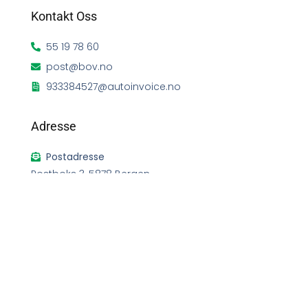
Kontakt Oss
55 19 78 60
post@bov.no
933384527@autoinvoice.no
Adresse
Postadresse
Postboks 3, 5878 Bergen
Besøksadresse
Toppemyr 2B, 5136 Mjølkeråen