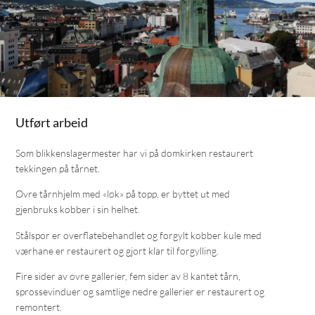
Utført arbeid
Som blikkenslagermester har vi på domkirken restaurert
tekkingen på tårnet.
Øvre tårnhjelm med «løk» på topp, er byttet ut med
gjenbruks kobber i sin helhet.
Stålspor er overflatebehandlet og forgylt kobber kule med
værhane er restaurert og gjort klar til forgylling.
Fire sider av øvre gallerier, fem sider av 8 kantet tårn,
sprossevinduer og samtlige nedre gallerier er restaurert og
remontert.