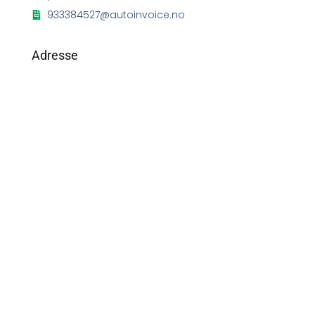
933384527@autoinvoice.no
Adresse
Postadresse
Postboks 3, 5878 Bergen
Besøksadresse
Toppemyr 2B, 5136 Mjølkeråen
©2026 BOV AS. Alle Rettigheter Reservert